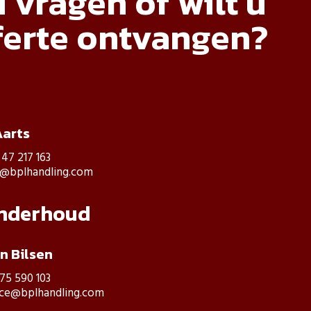
 vragen of wilt u
ferte ontvangen?
Aarts
 47 217 163
s@bplhandling.com
onderhoud
an Bilsen
475 590 103
ice@bplhandling.com