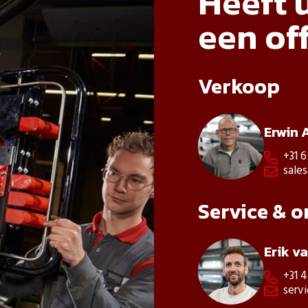
Heeft u
een of
Verkoop
Erwin 
+31 6

sale

Service & 
Erik v
+31 

serv
