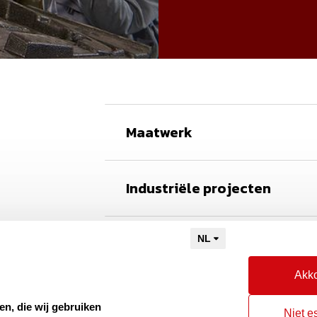
Maatwerk
Industriële projecten
ing.com
Referenties
oud
Akko
Naar Kieu Engineering
en, die wij gebruiken‍
dling.com
Niet e