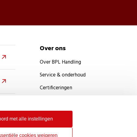
Over ons

Over BPL Handling
Service & onderhoud

Certificeringen
Werken bij

Contact
ord met alle instellingen

ssentiële cookies weigeren