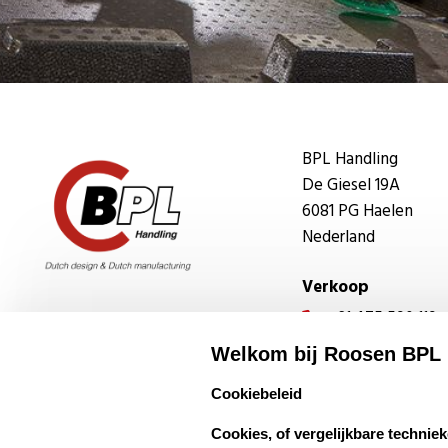
BPL Handling
De Giesel 19A
6081 PG Haelen
Nederland
Verkoop
+31 475 590 119

sales@bplhandl
Volg ons

Welkom bij Roosen BPL
Service & onderh
select language
Cookiebeleid
+31 475 590 103

Cookies, of vergelijkbare techniek
service@bplhan
