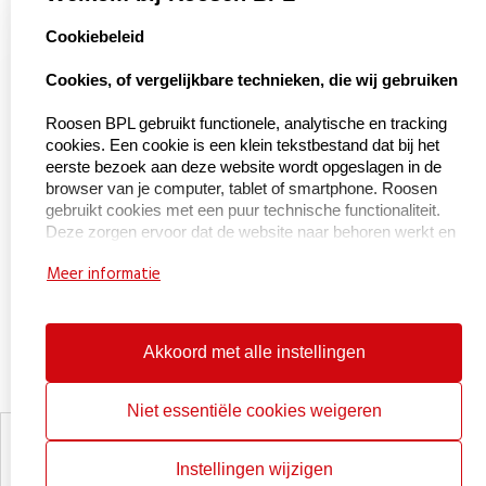
select language
Cookiebeleid
Naar Kieu Engineering

Cookies, of vergelijkbare technieken, die wij gebruiken‍
Roosen BPL gebruikt functionele, analytische en tracking
cookies. Een cookie is een klein tekstbestand dat bij het
Over ons
eerste bezoek aan deze website wordt opgeslagen in de
browser van je computer, tablet of smartphone. Roosen
gebruikt cookies met een puur technische functionaliteit.
Over BPL Handling
Deze zorgen ervoor dat de website naar behoren werkt en
Service & onderhoud
dat bijvoorbeeld jouw voorkeursinstellingen onthouden
Meer informatie
worden. Deze cookies worden ook gebruikt om de website
Certificeringen
goed te laten werken en deze te kunnen optimaliseren.
Daarnaast plaatsen we cookies die jouw surfgedrag
Werken bij
bijhouden zodat we op maat gemaakte content en
Akkoord met alle instellingen
Contact
advertenties kunnen aanbieden. Bij jouw eerste bezoek
aan onze website hebben wij je al geïnformeerd over deze
cookies en hebben we je toestemming gevraagd voor het
Niet essentiële cookies weigeren
plaatsen ervan. Je kunt je afmelden voor cookies door je
Privacy statement
internetbrowser zo in te stellen dat deze geen cookies
Cookiebeleid
Instellingen wijzigen
meer opslaat. Daarnaast kun je ook alle informatie die