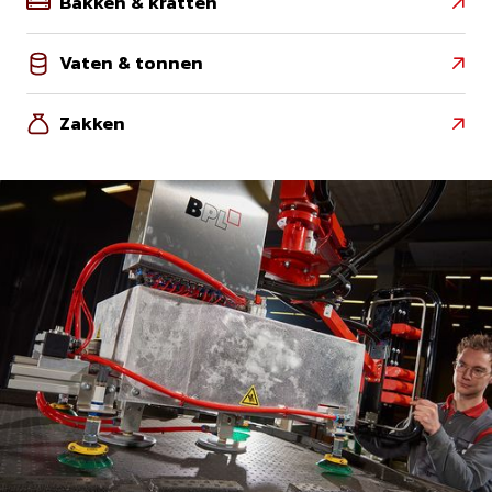
Bakken & kratten

Vaten & tonnen

Zakken
