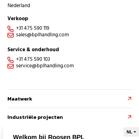
Nederland
Verkoop
+31 475 590 119

sales@bplhandling.com

Service & onderhoud
+31 475 590 103

service@bplhandling.com

Maatwerk

Industriële projecten

Referenties

Welkom bij Roosen BPL