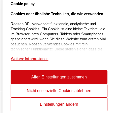
select language
Cookie policy
Naar Kieu Engineering

Cookies oder ähnliche Techniken, die wir verwenden
Roosen BPL verwendet funktionale, analytische und
Tracking-Cookies. Ein Cookie ist eine kleine Textdatei, die
Über uns
im Browser Ihres Computers, Tablets oder Smartphones
gespeichert wird, wenn Sie diese Website zum ersten Mal
Über BPL Handling
besuchen. Roosen verwendet Cookies mit rein
technischer Funktionalität. Diese stellen sicher, dass die
Service und Wartung
Website ordnungsgemäß funktioniert und dass
Weitere Informationen
beispielsweise Ihre bevorzugten Einstellungen gespeichert
Zertifizierungen
werden. Diese Cookies werden auch verwendet, damit die
Website ordnungsgemäß funktioniert und um sie zu
Arbeitet bei
optimieren. Darüber hinaus platzieren wir Cookies, die Ihr
Allen Einstellungen zustimmen
Kontakt
Surfverhalten verfolgen, damit wir maßgeschneiderte
Inhalte und Werbung anbieten können. Bei Ihrem ersten
Besuch auf unserer Website haben wir Sie bereits über
Nicht essenzielle Cookies ablehnen
diese Cookies informiert und um Ihre Erlaubnis gebeten,
Erklärung zum Datenschutz
sie zu platzieren. Sie können Cookies deaktivieren, indem
Cookie-Richtlinie
Einstellungen ändern
Sie Ihren Internetbrowser so einstellen, dass er keine
Mehr über unsere Hebehilfen
Cookies mehr speichert. Darüber hinaus können Sie auch