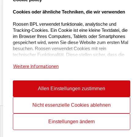
Naar Kieu Engineering

Cookies oder ähnliche Techniken, die wir verwenden
Roosen BPL verwendet funktionale, analytische und
Tracking-Cookies. Ein Cookie ist eine kleine Textdatei, die
Über uns
im Browser Ihres Computers, Tablets oder Smartphones
gespeichert wird, wenn Sie diese Website zum ersten Mal
besuchen. Roosen verwendet Cookies mit rein
Über BPL Handling
technischer Funktionalität. Diese stellen sicher, dass die
Service und Wartung
Website ordnungsgemäß funktioniert und dass
Weitere Informationen
beispielsweise Ihre bevorzugten Einstellungen gespeichert
Zertifizierungen
werden. Diese Cookies werden auch verwendet, damit die
Website ordnungsgemäß funktioniert und um sie zu
Arbeitet bei
optimieren. Darüber hinaus platzieren wir Cookies, die Ihr
Allen Einstellungen zustimmen
Kontakt
Surfverhalten verfolgen, damit wir maßgeschneiderte
Inhalte und Werbung anbieten können. Bei Ihrem ersten
Besuch auf unserer Website haben wir Sie bereits über
Nicht essenzielle Cookies ablehnen
diese Cookies informiert und um Ihre Erlaubnis gebeten,
Erklärung zum Datenschutz
sie zu platzieren. Sie können Cookies deaktivieren, indem
Cookie-Richtlinie
Einstellungen ändern
Sie Ihren Internetbrowser so einstellen, dass er keine
Mehr über unsere Hebehilfen
Cookies mehr speichert. Darüber hinaus können Sie auch
alle Informationen löschen, die zuvor über Ihre
Reset cookie consent