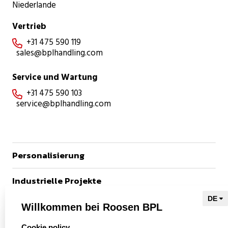
Niederlande
Vertrieb
+31 475 590 119

sales@bplhandling.com
Service und Wartung
+31 475 590 103

service@bplhandling.com
Personalisierung
Industrielle Projekte
Referenzen
Willkommen bei Roosen BPL
select language
Cookie policy