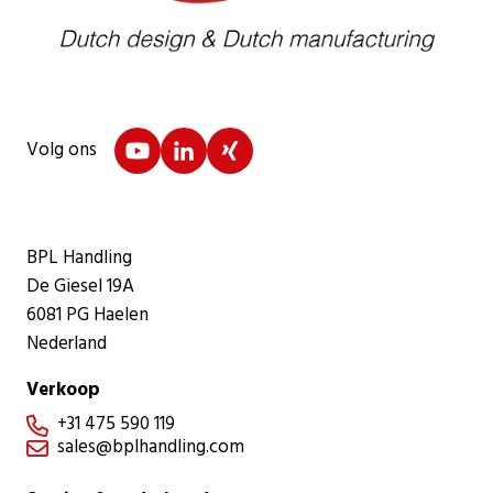
Volg ons
BPL Handling
De Giesel 19A
6081 PG Haelen
Nederland
Verkoop
+31 475 590 119

sales@bplhandling.com
