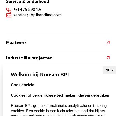
Service & onderhoud
+31 475 590 103

service@bplhandling.com

Maatwerk

Industriële projecten

Referenties

Welkom bij Roosen BPL
select language
Cookiebeleid
Naar Kieu Engineering

Cookies, of vergelijkbare technieken, die wij gebruiken‍
Roosen BPL gebruikt functionele, analytische en tracking
cookies. Een cookie is een klein tekstbestand dat bij het
Over ons
eerste bezoek aan deze website wordt opgeslagen in de