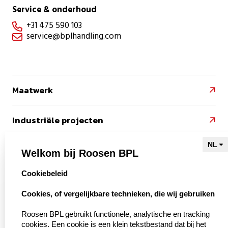
Service & onderhoud
+31 475 590 103

service@bplhandling.com

Maatwerk

Industriële projecten

Referenties

Welkom bij Roosen BPL
select language
Cookiebeleid
Naar Kieu Engineering

Cookies, of vergelijkbare technieken, die wij gebruiken‍
Roosen BPL gebruikt functionele, analytische en tracking
cookies. Een cookie is een klein tekstbestand dat bij het