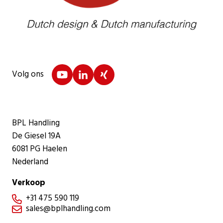
Volg ons
BPL Handling
De Giesel 19A
6081 PG Haelen
Nederland
Verkoop
+31 475 590 119

sales@bplhandling.com
