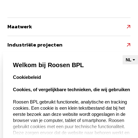
Maatwerk

Industriële projecten

Referenties

Welkom bij Roosen BPL
select language
Cookiebeleid
Naar Kieu Engineering

Cookies, of vergelijkbare technieken, die wij gebruiken‍
Roosen BPL gebruikt functionele, analytische en tracking
cookies. Een cookie is een klein tekstbestand dat bij het
Over ons
eerste bezoek aan deze website wordt opgeslagen in de
browser van je computer, tablet of smartphone. Roosen
Over BPL Handling
gebruikt cookies met een puur technische functionaliteit.
Deze zorgen ervoor dat de website naar behoren werkt en