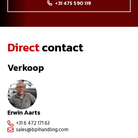
+31 475 590 119

Direct
contact
Verkoop
Erwin Aarts
+31 6 472 171 63

sales@bplhandling.com
