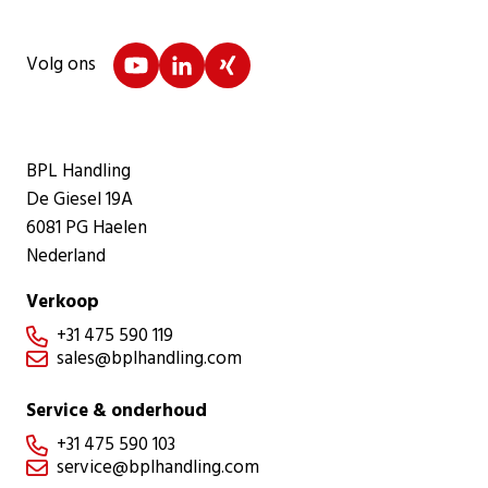
Volg ons
BPL Handling
De Giesel 19A
6081 PG Haelen
Nederland
Verkoop
+31 475 590 119

sales@bplhandling.com

Service & onderhoud
+31 475 590 103

service@bplhandling.com
