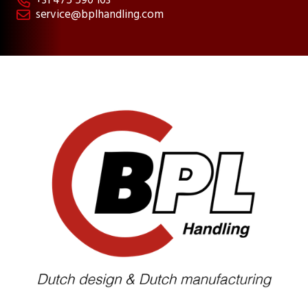
+31 475 590 103

service@bplhandling.com
