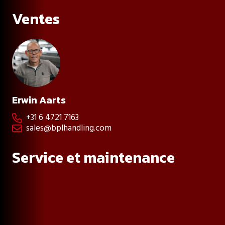
Ventes
Erwin Aarts
+31 6 4721 7163

sales@bplhandling.com

Service et maintenance