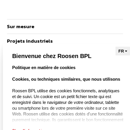
Sur mesure
Projets industriels
Références
Bienvenue chez Roosen BPL
select language
Politique en matière de cookies
vers Kieu Engineering

Cookies, ou techniques similaires, que nous utilisons
Roosen BPL utilise des cookies fonctionnels, analytiques
et de suivi. Un cookie est un petit fichier texte qui est
À propos de nous
enregistré dans le navigateur de votre ordinateur, tablette
ou smartphone lors de votre première visite sur ce site
Web. Roosen utilise des cookies dotés d'une fonctionnalité
À propos de BPL Handling
purement technique. Ils garantissent le bon fonctionnement
Service et maintenance
du site Web et, par exemple, la mémorisation de vos