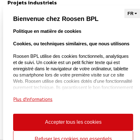
Projets industriels
Références
Bienvenue chez Roosen BPL
select language
Politique en matière de cookies
vers Kieu Engineering

Cookies, ou techniques similaires, que nous utilisons
Roosen BPL utilise des cookies fonctionnels, analytiques
et de suivi. Un cookie est un petit fichier texte qui est
À propos de nous
enregistré dans le navigateur de votre ordinateur, tablette
ou smartphone lors de votre première visite sur ce site
Web. Roosen utilise des cookies dotés d'une fonctionnalité
À propos de BPL Handling
purement technique. Ils garantissent le bon fonctionnement
Service et maintenance
du site Web et, par exemple, la mémorisation de vos
Plus d'informations
paramètres préférés. Ces cookies sont également utilisés
Certifications
pour faire fonctionner correctement le site Web et pour
l'optimiser. En outre, nous plaçons des cookies qui suivent
Travaillant chez
votre comportement de navigation afin de vous proposer
Accepter tous les cookies
Contacter
un contenu et des publicités personnalisés. Lors de votre
première visite sur notre site Web, nous vous avons déjà
informé de l'existence de ces cookies et vous avons
Refuser les cookies non essentiels