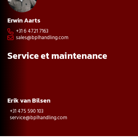
Erwin Aarts
+31 6 4721 7163

sales@bplhandling.com

Service et maintenance
Erik van Bilsen
+31 475 590 103
service@bplhandling.com