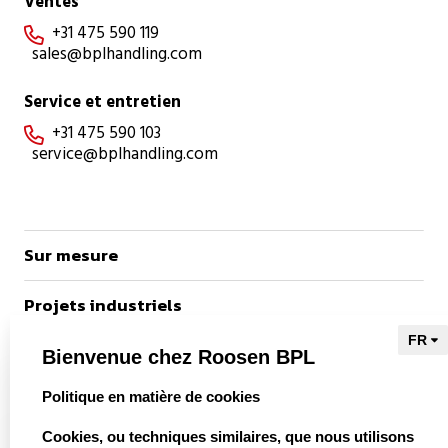
Ventes
+31 475 590 119

sales@bplhandling.com
Service et entretien
+31 475 590 103

service@bplhandling.com
Sur mesure
Projets industriels
Références
Bienvenue chez Roosen BPL
select language
Politique en matière de cookies
vers Kieu Engineering

Cookies, ou techniques similaires, que nous utilisons