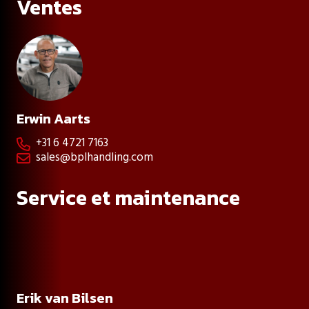
Ventes
Erwin Aarts
+31 6 4721 7163

sales@bplhandling.com

Service et maintenance
Erik van Bilsen