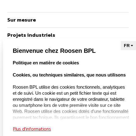
Sur mesure
Projets industriels
Références
Bienvenue chez Roosen BPL
select language
Politique en matière de cookies
vers Kieu Engineering

Cookies, ou techniques similaires, que nous utilisons
Roosen BPL utilise des cookies fonctionnels, analytiques
et de suivi. Un cookie est un petit fichier texte qui est
À propos de nous
enregistré dans le navigateur de votre ordinateur, tablette
ou smartphone lors de votre première visite sur ce site
À propos de BPL Handling
Web. Roosen utilise des cookies dotés d'une fonctionnalité
purement technique. Ils garantissent le bon fonctionnement
Service et maintenance
du site Web et, par exemple, la mémorisation de vos
Plus d'informations
paramètres préférés. Ces cookies sont également utilisés
Certifications
pour faire fonctionner correctement le site Web et pour