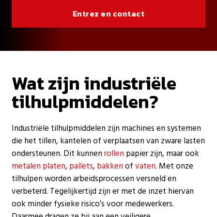
Entrez en contact
Wat zijn industriële
tilhulpmiddelen?
Industriële tilhulpmiddelen zijn machines en systemen
die het tillen, kantelen of verplaatsen van zware lasten
ondersteunen. Dit kunnen
rollen
papier zijn, maar ook
metalen platen
,
pallets
,
bakken
of
vaten
. Met onze
tilhulpen worden arbeidsprocessen versneld en
verbeterd. Tegelijkertijd zijn er met de inzet hiervan
ook minder fysieke risico’s voor medewerkers.
Daarmee dragen ze bij aan een veiligere