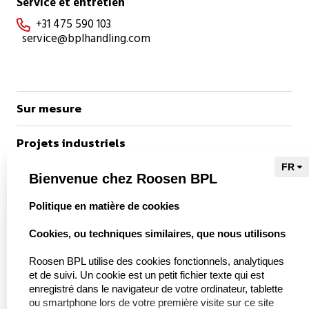
Service et entretien
+31 475 590 103

service@bplhandling.com
Sur mesure
Projets industriels
Références
Bienvenue chez Roosen BPL
select language
Politique en matière de cookies
vers Kieu Engineering

Cookies, ou techniques similaires, que nous utilisons
Roosen BPL utilise des cookies fonctionnels, analytiques
et de suivi. Un cookie est un petit fichier texte qui est
À propos de nous
enregistré dans le navigateur de votre ordinateur, tablette
ou smartphone lors de votre première visite sur ce site