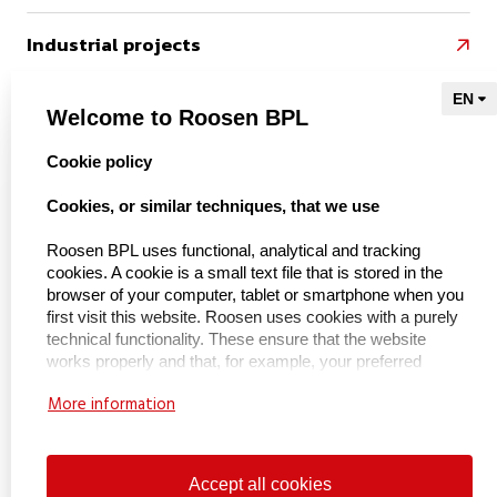
Industrial projects

References

Welcome to Roosen BPL
select language
Cookie policy
Naar Kieu Engineering

Cookies, or similar techniques, that we use
Roosen BPL uses functional, analytical and tracking
cookies. A cookie is a small text file that is stored in the
About us
browser of your computer, tablet or smartphone when you
first visit this website. Roosen uses cookies with a purely
About BPL Handling
technical functionality. These ensure that the website
works properly and that, for example, your preferred
Service & maintenance
settings are remembered. These cookies are also used to
More information
make the website work properly and to optimize it. In
Certifications
addition, we place cookies that track your surfing behavior
so that we can offer customized content and
Working at
advertisements. On your first visit to our website, we
Accept all cookies
Contact
already informed you about these cookies and asked for