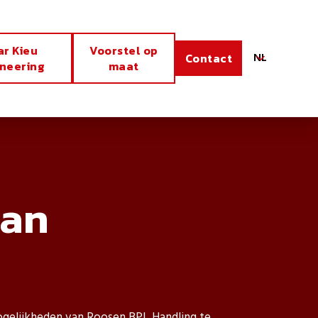
ar Kieu
Voorstel op
NL
Contact
ineering
maat
an
ogelijkheden van Roosen BPL Handling te