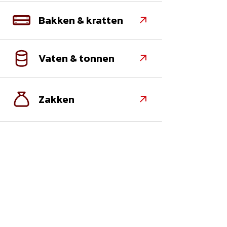
Bakken & kratten

Vaten & tonnen

Zakken
