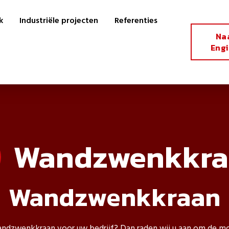
k
Industriële projecten
Referenties
Na
Eng
Wandzwenkkra
Wandzwenkkraan
ndzwenkkraan voor uw bedrijf? Dan raden wij u aan om de m