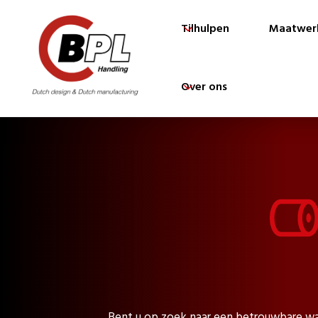
Tilhulpen
Maatwer
Over ons
Bent u op zoek naar een betrouwbare wa