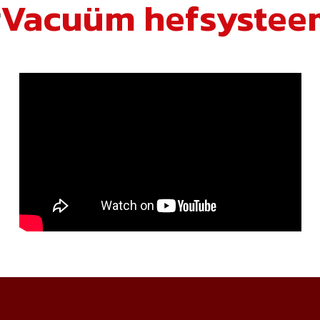
r
Vacuüm hefsystee