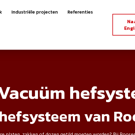
k
Industriële projecten
Referenties
Na
Eng
Vacuüm hefsys
hefsysteem van Ro
are platen, zakken of dozen getild moeten worden? Bij Roosen 