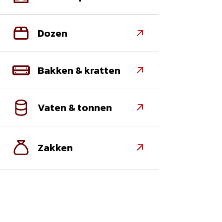
Dozen

Bakken & kratten

Vaten & tonnen

Zakken
