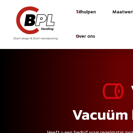
Tilhulpen
Maatwer
Over ons
Vacuüm 
Heeft u een bedrijf waar regelmatig zw