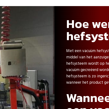
Hoe we
hefsys
Met een vacuüm hefsys
middel van het aanzuig
hefsysteem wordt op he
vacuüm gecreëerd worde
hefsysteem is zo ingeri
wanneer het product gew
Wannee