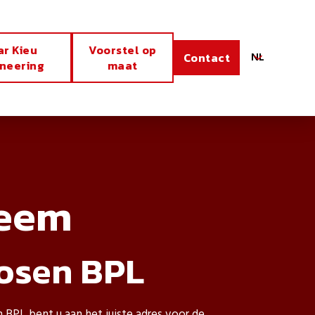
ar Kieu
Voorstel op
NL
Contact
ineering
maat
teem
osen BPL
BPL bent u aan het juiste adres voor de