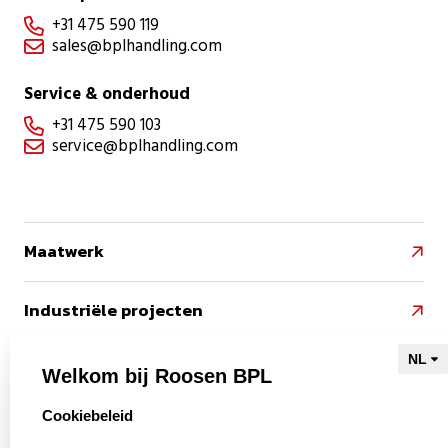
+31 475 590 119

sales@bplhandling.com

Service & onderhoud
+31 475 590 103

service@bplhandling.com

Maatwerk

Industriële projecten

Referenties

Welkom bij Roosen BPL
select language
Cookiebeleid
Naar Kieu Engineering
