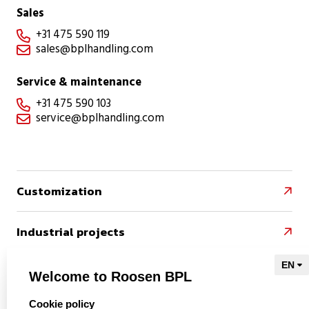
Sales
+31 475 590 119

sales@bplhandling.com

Service & maintenance
+31 475 590 103

service@bplhandling.com

Customization

Industrial projects

References

Welcome to Roosen BPL
select language
Cookie policy