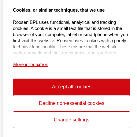
Naar Kieu Engineering

Cookies, or similar techniques, that we use
Roosen BPL uses functional, analytical and tracking
cookies. A cookie is a small text file that is stored in the
About us
browser of your computer, tablet or smartphone when you
first visit this website. Roosen uses cookies with a purely
technical functionality. These ensure that the website
About BPL Handling
works properly and that, for example, your preferred
Service & maintenance
settings are remembered. These cookies are also used to
More information
make the website work properly and to optimize it. In
Certifications
addition, we place cookies that track your surfing behavior
so that we can offer customized content and
Working at
advertisements. On your first visit to our website, we
Accept all cookies
Contact
already informed you about these cookies and asked for
your permission to place them. You can opt out of cookies
by setting your internet browser so that it no longer stores
Decline non-essential cookies
cookies. In addition, you can also delete all information that
Privacy statement
was previously stored via your browser settings. For an
Cookie policy
Change settings
explanation, see:
More about our lifting aids
Reset cookie consent
What cookies do we collect?