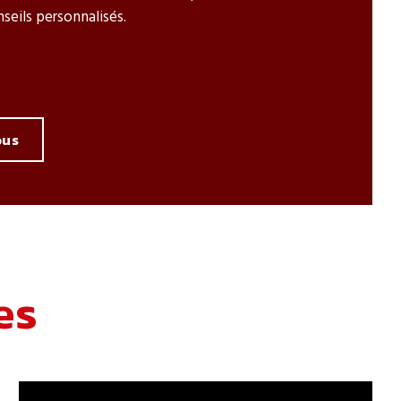
seils personnalisés.
ous
es