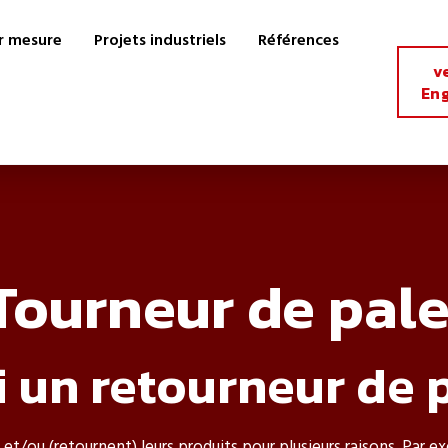
r mesure
Projets industriels
Références
v
Eng
Tourneur de pale
 un retourneur de p
et/ou (retournent) leurs produits pour plusieurs raisons. Par