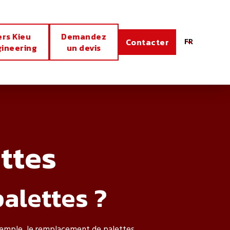
ers Kieu
Demandez
FR
Contacter
ineering
un devis
ttes
alettes ?
 exemple, le remplacement de palettes