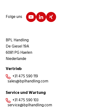
Folge uns
BPL Handling
De Giesel 19A
6081 PG Haelen
Niederlande
Vertrieb
+31 475 590 119

sales@bplhandling.com
Service und Wartung
+31 475 590 103

service@bplhandling.com