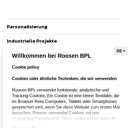
Personalisierung
Industrielle Projekte
Referenzen
Willkommen bei Roosen BPL
select language
Cookie policy
Naar Kieu Engineering

Cookies oder ähnliche Techniken, die wir verwenden
Roosen BPL verwendet funktionale, analytische und
Tracking-Cookies. Ein Cookie ist eine kleine Textdatei, die
Über uns
im Browser Ihres Computers, Tablets oder Smartphones
gespeichert wird, wenn Sie diese Website zum ersten Mal
besuchen. Roosen verwendet Cookies mit rein
Über BPL Handling
technischer Funktionalität. Diese stellen sicher, dass die
Service und Wartung
Website ordnungsgemäß funktioniert und dass