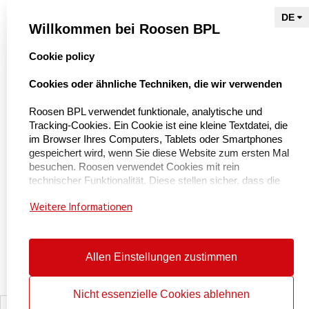
Referenzen
Willkommen bei Roosen BPL
select language
Cookie policy
Naar Kieu Engineering

Cookies oder ähnliche Techniken, die wir verwenden
Roosen BPL verwendet funktionale, analytische und
Tracking-Cookies. Ein Cookie ist eine kleine Textdatei, die
Über uns
im Browser Ihres Computers, Tablets oder Smartphones
gespeichert wird, wenn Sie diese Website zum ersten Mal
Über BPL Handling
besuchen. Roosen verwendet Cookies mit rein
technischer Funktionalität. Diese stellen sicher, dass die
Service und Wartung
Website ordnungsgemäß funktioniert und dass
Weitere Informationen
beispielsweise Ihre bevorzugten Einstellungen gespeichert
Zertifizierungen
werden. Diese Cookies werden auch verwendet, damit die
Website ordnungsgemäß funktioniert und um sie zu
Arbeitet bei
optimieren. Darüber hinaus platzieren wir Cookies, die Ihr
Allen Einstellungen zustimmen
Kontakt
Surfverhalten verfolgen, damit wir maßgeschneiderte
Inhalte und Werbung anbieten können. Bei Ihrem ersten
Besuch auf unserer Website haben wir Sie bereits über
Nicht essenzielle Cookies ablehnen
diese Cookies informiert und um Ihre Erlaubnis gebeten,