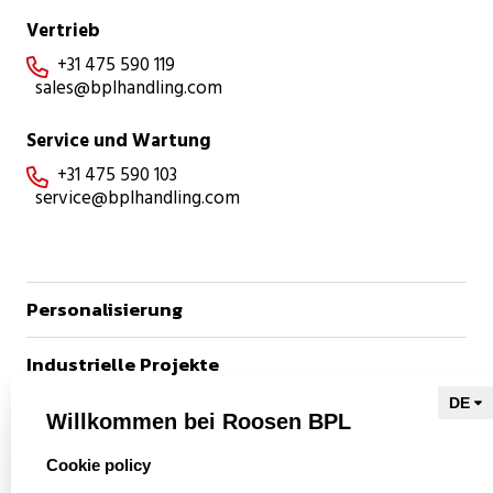
Vertrieb
+31 475 590 119

sales@bplhandling.com
Service und Wartung
+31 475 590 103

service@bplhandling.com
Personalisierung
Industrielle Projekte
Referenzen
Willkommen bei Roosen BPL
select language
Cookie policy
Naar Kieu Engineering
