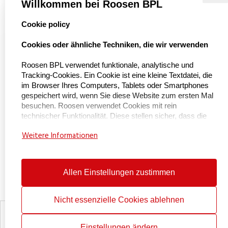
Referenzen
Willkommen bei Roosen BPL
select language
Cookie policy
Naar Kieu Engineering

Cookies oder ähnliche Techniken, die wir verwenden
Roosen BPL verwendet funktionale, analytische und
Tracking-Cookies. Ein Cookie ist eine kleine Textdatei, die
Über uns
im Browser Ihres Computers, Tablets oder Smartphones
gespeichert wird, wenn Sie diese Website zum ersten Mal
besuchen. Roosen verwendet Cookies mit rein
Über BPL Handling
technischer Funktionalität. Diese stellen sicher, dass die
Service und Wartung
Website ordnungsgemäß funktioniert und dass
Weitere Informationen
beispielsweise Ihre bevorzugten Einstellungen gespeichert
Zertifizierungen
werden. Diese Cookies werden auch verwendet, damit die
Website ordnungsgemäß funktioniert und um sie zu
Arbeitet bei
optimieren. Darüber hinaus platzieren wir Cookies, die Ihr
Allen Einstellungen zustimmen
Kontakt
Surfverhalten verfolgen, damit wir maßgeschneiderte
Inhalte und Werbung anbieten können. Bei Ihrem ersten
Besuch auf unserer Website haben wir Sie bereits über
Nicht essenzielle Cookies ablehnen
diese Cookies informiert und um Ihre Erlaubnis gebeten,
Erklärung zum Datenschutz
sie zu platzieren. Sie können Cookies deaktivieren, indem
Cookie-Richtlinie
Einstellungen ändern
Sie Ihren Internetbrowser so einstellen, dass er keine