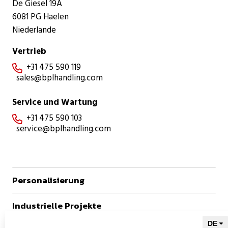
De Giesel 19A
6081 PG Haelen
Niederlande
Vertrieb
+31 475 590 119

sales@bplhandling.com
Service und Wartung
+31 475 590 103

service@bplhandling.com
Personalisierung
Industrielle Projekte